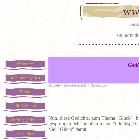
a
uß
ein individ
Gedi
Startseite
>
Gedichteübersicht
>
Hochzeitstag
Nun, diese Gedichte, zum Thema "Glück" hie
gesprungen. Mir gefallen meine "Glücksgedicht
Viel "Glück" damit.