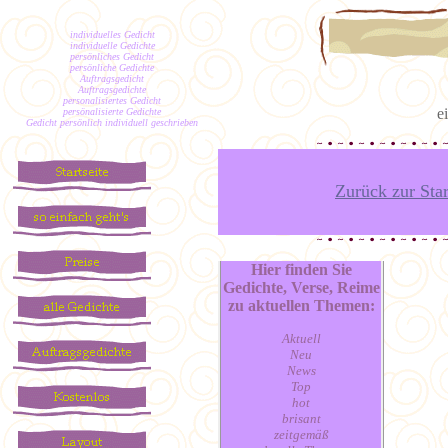
individuelles Gedicht
individuelle Gedichte
persönliches Gedicht
persönliche Gedichte
Auftragsgedicht
Auftragsgedichte
personalisiertes Gedicht
e
persönalisierte Gedichte
Gedicht persönlich individuell geschrieben
Zurück zur Star
Hier finden Sie
Gedichte, Verse, Reime
zu aktuellen Themen:
Aktuell
Neu
News
Top
hot
brisant
zeitgemäß