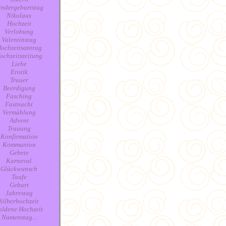
indergeburtstag
Nikolaus
Hochzeit
Verlobung
Valentinstag
ochzeitsantrag
ochzeitszeitung
Liebe
Erotik
Trauer
Beerdigung
Fasching
Fastnacht
Vermählung
Advent
Trauung
Konfirmation
Kommunion
Gebete
Karneval
Glückwunsch
Taufe
Geburt
Jahrestag
Silberhochzeit
oldene Hochzeit
Namenstag...