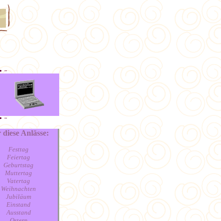
 diese Anlässe:
Festtag
Feiertag
Geburtstag
Muttertag
Vatertag
Weihnachten
Jubiläum
Einstand
Ausstand
Ostern